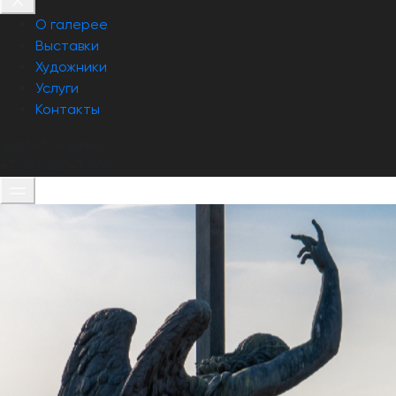
О галерее
Выставки
Художники
Услуги
Контакты
@arteficеgallery
+7 (911) 900-72-19