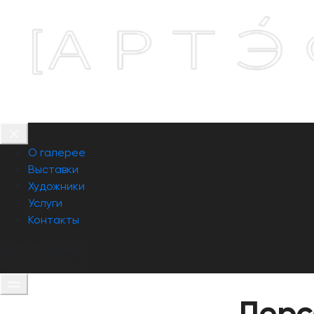
О галерее
Выставки
Художники
Услуги
Контакты
@arteficеgallery
+7 (911) 900-72-19
­Пер