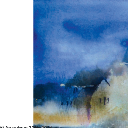
© Aртэфиче 2016-202
6